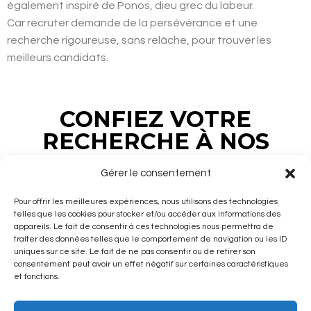
également inspiré de
Ponos
, dieu grec du labeur.
Car recruter demande de la persévérance
et une
recherche rigoureuse, sans relâche, pour trouver les
meilleurs candidats.
CONFIEZ VOTRE
RECHERCHE À NOS
EXPERTS
Gérer le consentement
Pour offrir les meilleures expériences, nous utilisons des technologies
telles que les cookies pour stocker et/ou accéder aux informations des
appareils. Le fait de consentir à ces technologies nous permettra de
traiter des données telles que le comportement de navigation ou les ID
uniques sur ce site. Le fait de ne pas consentir ou de retirer son
Chasse de tête
consentement peut avoir un effet négatif sur certaines caractéristiques
et fonctions.