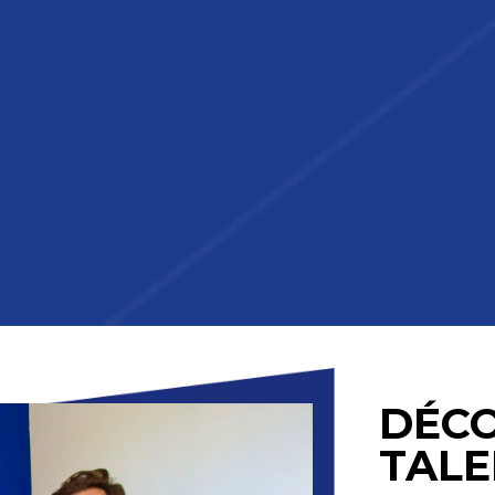
DÉC
TALE